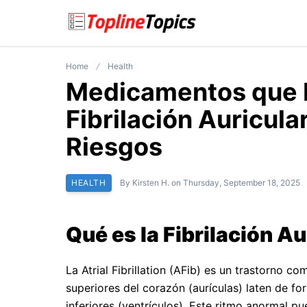
Home
Health
Medicamentos que 
Fibrilación Auricul
Riesgos
HEALTH
By
Kirsten H.
on
Thursday, September 18, 2025
Qué es la Fibrilación Au
La Atrial Fibrillation (AFib) es un trastorno c
superiores del corazón (aurículas) laten de f
inferiores (ventrículos). Este ritmo anormal 