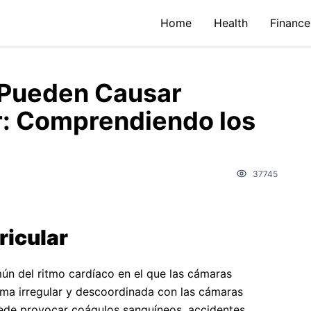
Home
Health
Finance
Pueden Causar
ar: Comprendiendo los
37745
ricular
omún del ritmo cardíaco en el que las cámaras
orma irregular y descoordinada con las cámaras
puede provocar coágulos sanguíneos, accidentes