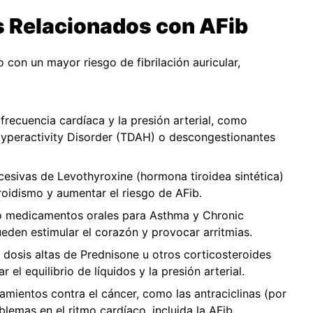
 Relacionados con AFib
con un mayor riesgo de fibrilación auricular,
ecuencia cardíaca y la presión arterial, como
 Hyperactivity Disorder (TDAH) o descongestionantes
esivas de Levothyroxine (hormona tiroidea sintética)
roidismo y aumentar el riesgo de AFib.
o medicamentos orales para Asthma y Chronic
den estimular el corazón y provocar arritmias.
dosis altas de Prednisone u otros corticosteroides
 el equilibrio de líquidos y la presión arterial.
amientos contra el cáncer, como las antraciclinas (por
lemas en el ritmo cardíaco, incluida la AFib.