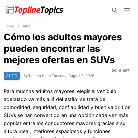
Open sear
Ope
Home
Auto
Cómo los adultos mayores
pueden encontrar las
mejores ofertas en SUVs
81867
AUTO
By
Kirsten H.
on
Tuesday, August 5, 2025
Para muchos adultos mayores, elegir el vehículo
adecuado va más allá del estilo: se trata de
comodidad, seguridad, confiabilidad y buen valor. Los
SUVs se han convertido en una opción cada vez más
popular entre los conductores mayores gracias a su
altura ideal, interiores espaciosos y funciones