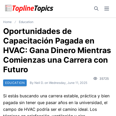
Open sear
Ope
Home
Education
Oportunidades de
Capacitación Pagada en
HVAC: Gana Dinero Mientras
Comienzas una Carrera con
Futuro
35725
EDUCATION
By
Neil D.
on
Wednesday, June 11, 2025
Si estás buscando una carrera estable, práctica y bien
pagada sin tener que pasar años en la universidad, el
campo de HVAC podría ser el camino ideal. Los