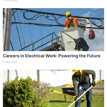
3
min read
Careers in Electrical Work: Powering the Future
5
min read