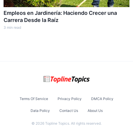
Empleos en Jardinería: Haciendo Crecer una
Carrera Desde la Raíz
3
min read
Terms Of Service
Privacy Policy
DMCA Policy
Data Policy
Contact Us
About Us
©
2026
Topline Topics
. All rights reserved.