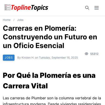
Open sear
Ope
Home
Jobs
Carreras en Plomería:
Construyendo un Futuro en
un Oficio Esencial
55312
JOBS
By
Kirsten H.
on
Tuesday, September 16, 2025
Por Qué la Plomería es una
Carrera Vital
Las carreras de Plumber son la columna vertebral de la
infraestructura moderna. Desde viviendas residenciales