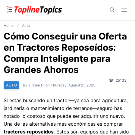
Open sear
Ope
Home
Auto
Cómo Conseguir una Oferta
en Tractores Reposeídos:
Compra Inteligente para
Grandes Ahorros
25133
AUTO
By
Kirsten H.
on
Thursday, August 21, 2025
Si estás buscando un tractor—ya sea para agricultura,
jardinería o mantenimiento de terrenos—seguro has
notado lo costoso que puede ser adquirir uno nuevo.
Una de las alternativas más económicas es comprar
tractores reposeídos
. Estos son equipos que han sido