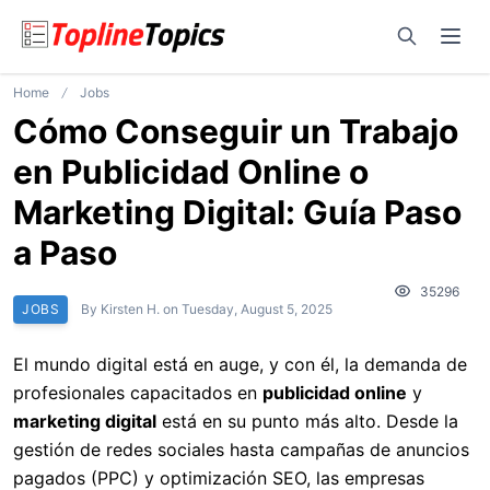
Open sear
Ope
Home
Jobs
Cómo Conseguir un Trabajo
en Publicidad Online o
Marketing Digital: Guía Paso
a Paso
35296
JOBS
By
Kirsten H.
on
Tuesday, August 5, 2025
El mundo digital está en auge, y con él, la demanda de
profesionales capacitados en
publicidad online
y
marketing digital
está en su punto más alto. Desde la
gestión de redes sociales hasta campañas de anuncios
pagados (PPC) y optimización SEO, las empresas