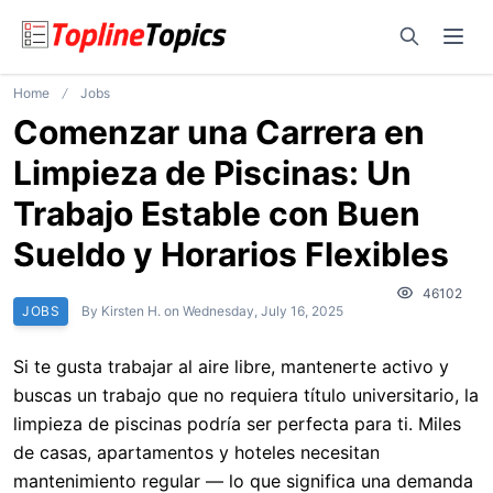
Open sear
Ope
Home
Jobs
Comenzar una Carrera en
Limpieza de Piscinas: Un
Trabajo Estable con Buen
Sueldo y Horarios Flexibles
46102
JOBS
By
Kirsten H.
on
Wednesday, July 16, 2025
Si te gusta trabajar al aire libre, mantenerte activo y
buscas un trabajo que no requiera título universitario, la
limpieza de piscinas podría ser perfecta para ti. Miles
de casas, apartamentos y hoteles necesitan
mantenimiento regular — lo que significa una demanda