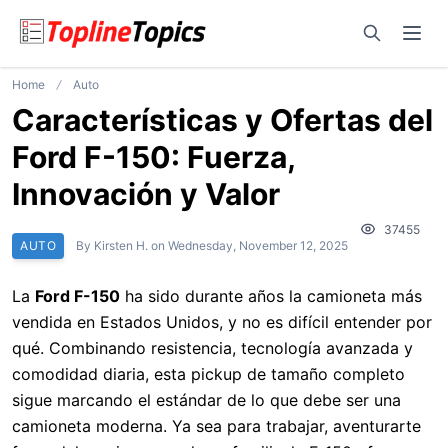
Open sear
Ope
Home
Auto
Características y Ofertas del
Ford F-150: Fuerza,
Innovación y Valor
37455
AUTO
By
Kirsten H.
on
Wednesday, November 12, 2025
La
Ford F-150
ha sido durante años la camioneta más
vendida en Estados Unidos, y no es difícil entender por
qué. Combinando resistencia, tecnología avanzada y
comodidad diaria, esta pickup de tamaño completo
sigue marcando el estándar de lo que debe ser una
camioneta moderna. Ya sea para trabajar, aventurarte