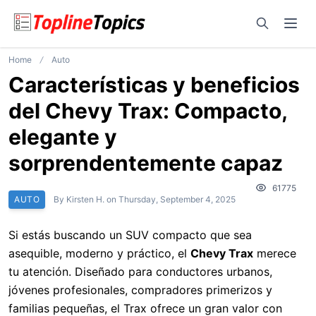
Open sear
Ope
Home
Auto
Características y beneficios
del Chevy Trax: Compacto,
elegante y
sorprendentemente capaz
61775
AUTO
By
Kirsten H.
on
Thursday, September 4, 2025
Si estás buscando un SUV compacto que sea
asequible, moderno y práctico, el
Chevy Trax
merece
tu atención. Diseñado para conductores urbanos,
jóvenes profesionales, compradores primerizos y
familias pequeñas, el Trax ofrece un gran valor con